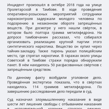
Инцидент произошёл в октябре 2018 года на улице
Пролетарской в Тамбове. В ходе проведения
оперативно-розыскных мероприятий сотрудники
наркоконтроля задержали молодого человека по
подозрению в незаконном обороте запрещённых
веществ. При досмотре у него нашли свёрток, в
котором было полтора грамма метилэфедрона. На
допросе тамбовчанин рассказал, что собирался
организовать реализацию крупной партии этого
синтетического наркотика. Вещество он купил через
тайник-закладку. Также парень указал полицейским
место, где спрятал наркотики. В гаражах около улицы
Советской в Тамбове стражи порядка обнаружили
пакет. В нём находилось 50 расфасованных свёртков с
запрещённым средством.
По данному факту возбудили уголовное дело.
Проведённая экспертиза показала, что в свёртках
находилось 114 граммов метилэфедрона. По
завершению расследования дело передали в суд.
Суд назначил злоумышленнику наказание в виде
шести лет лишения свободы с отбыванием наказания
в исправительной колонии строгого режима,