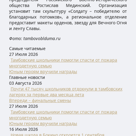
общества Ростислав Мединский. Организация
установит там скульптуру «Солдату – победителю от
благодарных потомков», а региональное отделение
предоставит макеты орденов, звезду для Вечного Огня
и ленту Славы.
Фото: tambovoblduma.ru
Самые читаемые
27 Июля 2026
Тамбовские школьники помогли спасти от пожара
многодетную семью
Юным героям вручили награды
Главные новости
03 Августа 2026
Почти 47 тысяч школьников отдохнули в тамбовских
лагерях за первые два месяца лета
Впереди – финальные смены
27 Июля 2026
Тамбовские школьники помогли спасти от пожара
многодетную семью
Юным героям вручили награды
16 Июля 2026
Новая школа в Бокино откроется 1 сентября