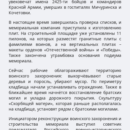
увековечат имена 2425-ти бойцов и командиров
Красной Армии, умерших в госпиталях Мичуринска и
Кочетовки.
В настоящее время завершилась проверка списков, и
мемориальная компания приступила к изготовлению
плит. На строительной площадке уже установлены 11
пилонов, на которых разместят гранитные плиты с
фамилиями воинов, а на вертикальных плитах –
макеты орденов «Отечественной войны» и «Победы».
Также закончена утрамбовка основания подиума
мемориала.
Сейчас рабочие облагораживают территорию
воинского захоронения: выкорчёвывают старые
деревья и поросль, убирают мусор. По периметру
кладбища начали устанавливать ограждение. Также в
ближайшее время начнётся восстановление братских
могил и укладка дорожного покрытия. Скульптуру
«Скорбящей матери», которая раньше располагалась
на кладбище, установят рядом с братскими могилами.
Инициатором реконструкции воинского захоронения и
строительства мемориала выступил советник
председателя Российского военно-исторического