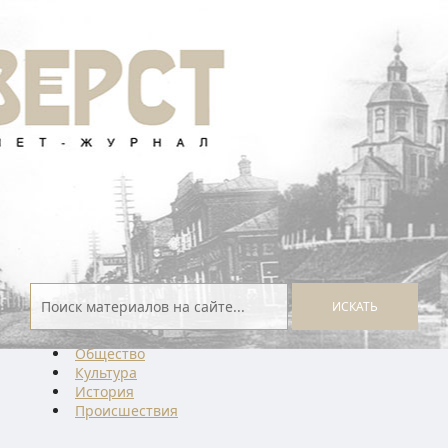
ИСКАТЬ
Общество
Культура
История
Проиcшествия