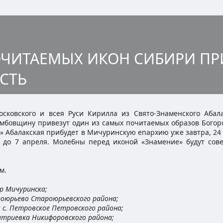
ЧИТАЕМЫХ ИКОН СИБИРИ ПР
СТЬ
сковского и всея Руси Кирилла из Свято-Знаменского Абала
амбовщину привезут один из самых почитаемых образов Богор
 Абалакская прибудет в Мичуринскую епархию уже завтра, 24 
 до 7 апреля. Молебны перед иконой «Знамение» будут сов
м.
р Мичуринска;
ароюрьево Староюрьевского района;
м с. Петровское Петровского района;
митриевка Никифоровского района;