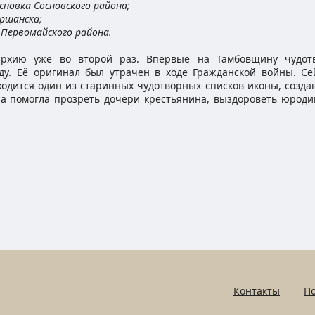
основка Сосновского района;
оршанска;
й Первомайского района.
рхию уже во второй раз. Впервые на Тамбовщину чудот
ду. Её оригинал был утрачен в ходе Гражданской войны. Се
одится один из старинных чудотворных списков иконы, созда
она помогла прозреть дочери крестьянина, выздороветь юроди
Контакты
По