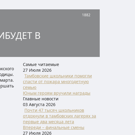
1882
ИБУДЕТ В
Самые читаемые
кского
27 Июля 2026
одицы.
Тамбовские школьники помогли
марта.
спасти от пожара многодетную
ершать
семью
Юным героям вручили награды
Главные новости
03 Августа 2026
Почти 47 тысяч школьников
отдохнули в тамбовских лагерях за
первые два месяца лета
Впереди – финальные смены
27 Июля 2026