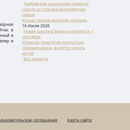
Тамбовские школьники помогли
спасти от пожара многодетную
семью
Юным героям вручили награды
ворная
16 Июля 2026
йчас в
Новая школа в Бокино откроется 1
нный в
сентября
вому и
Команда педагогов полностью
сформирована, ведётся запись
детей
Все новости
льзовательское соглашение
Карта сайта