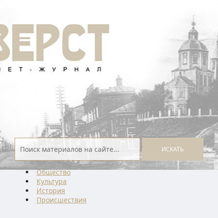
ИСКАТЬ
Общество
Культура
История
Проиcшествия