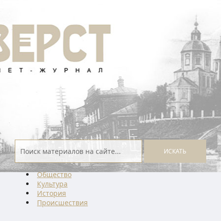
ИСКАТЬ
Общество
Культура
История
Проиcшествия