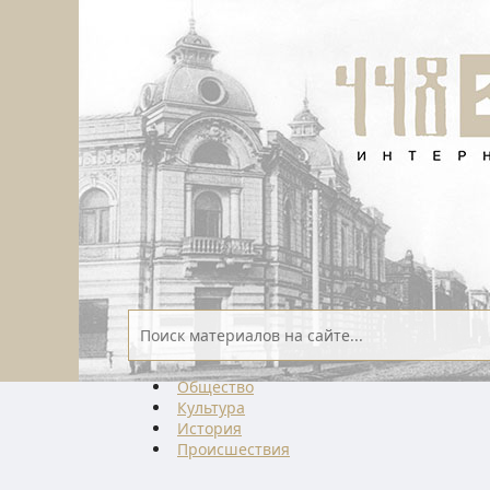
Общество
Культура
История
Проиcшествия