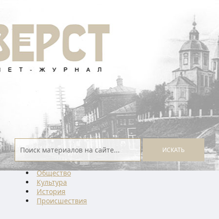
ИСКАТЬ
Общество
Культура
История
Проиcшествия