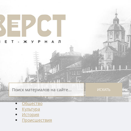
ИСКАТЬ
Общество
Культура
История
Проиcшествия