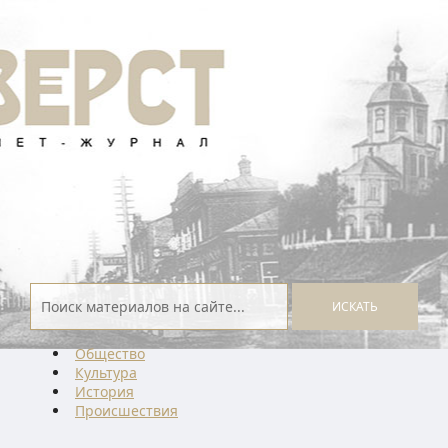
ИСКАТЬ
Общество
Культура
История
Проиcшествия