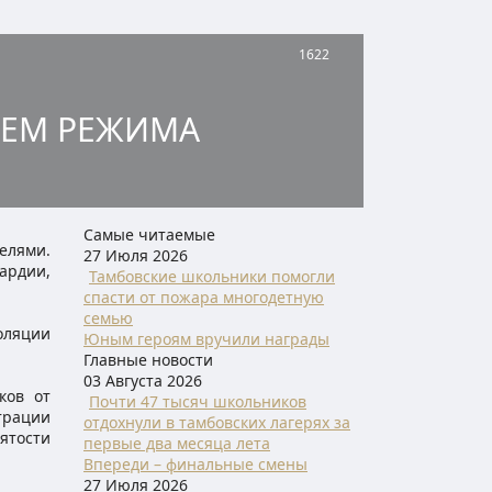
1622
ИЕМ РЕЖИМА
Самые читаемые
елями.
27 Июля 2026
ардии,
Тамбовские школьники помогли
спасти от пожара многодетную
семью
оляции
Юным героям вручили награды
Главные новости
03 Августа 2026
ков от
Почти 47 тысяч школьников
трации
отдохнули в тамбовских лагерях за
ятости
первые два месяца лета
Впереди – финальные смены
27 Июля 2026