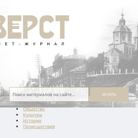
ИСКАТЬ
Общество
Культура
История
Проиcшествия