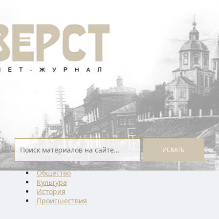
ИСКАТЬ
Общество
Культура
История
Проиcшествия