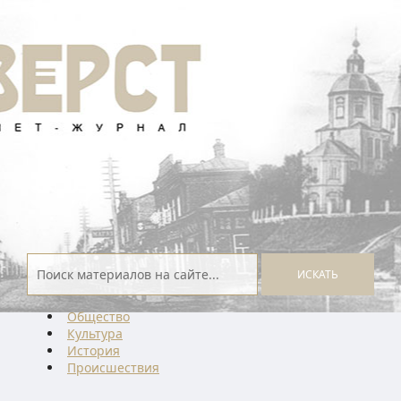
ИСКАТЬ
Общество
Культура
История
Проиcшествия