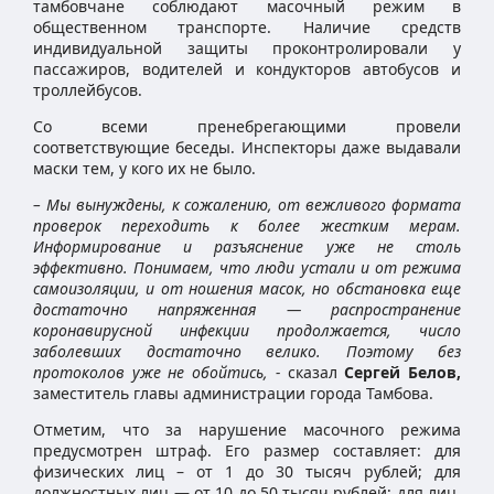
тамбовчане соблюдают масочный режим в
общественном транспорте. Наличие средств
индивидуальной защиты проконтролировали у
пассажиров, водителей и кондукторов автобусов и
троллейбусов.
Со всеми пренебрегающими провели
соответствующие беседы. Инспекторы даже выдавали
маски тем, у кого их не было.
– Мы вынуждены, к сожалению, от вежливого формата
проверок переходить к более жестким мерам.
Информирование и разъяснение уже не столь
эффективно. Понимаем, что люди устали и от режима
самоизоляции, и от ношения масок, но обстановка еще
достаточно напряженная — распространение
коронавирусной инфекции продолжается, число
заболевших достаточно велико. Поэтому без
протоколов уже не обойтись, -
сказал
Сергей Белов,
заместитель главы администрации города Тамбова.
Отметим, что за нарушение масочного режима
предусмотрен штраф. Его размер составляет: для
физических лиц – от 1 до 30 тысяч рублей; для
должностных лиц — от 10 до 50 тысяч рублей; для лиц,