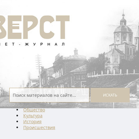
ИСКАТЬ
Общество
Культура
История
Проиcшествия