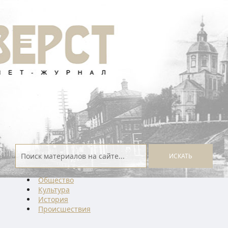
ИСКАТЬ
Общество
Культура
История
Проиcшествия