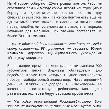
На «Парусе» собирают 25-метровый понтон. Рабочие
скрепляют секции между собой, якорят конструкцию к
берегу и дополнительно крепят её ко дну
специальными стойками. Такой же понтон есть ещё на
одном тамбовском пляже – в Ласках. На пяти пляжах
перед подобными установками приводят в порядок
купальни для малышей. Их глубина составляет не
более 70 сантиметров.
—
На сегодняшний день готовность городских пляжей к
сезону составляет 98 процентов,
— рассказал
Юрий
Клинков
, директор муниципального учреждения
«Спецтехуниверсал».
В настоящее время на местные пляжи завезли 900
кубометров песка. Водолазы обследовали дно
водоёмов. Кроме того, каждые 10 дней специалисты
проводят лабораторный анализ воды. На сегодняшний
день на пляжах «Эльдорадо» и «Ласковский» её
качество не соответствует требованиям. Также один
раз в месяц эксперты берут с пляжей пробы песка.
—
Мы ждём рекомендаций Роспотребнадзора. Если
запрет на посещение общественных мест будет снят,