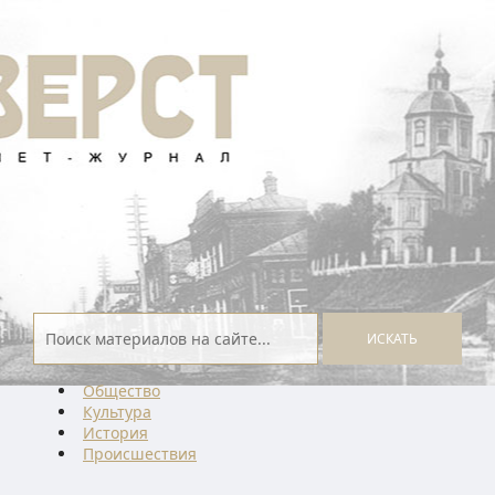
ИСКАТЬ
Общество
Культура
История
Проиcшествия