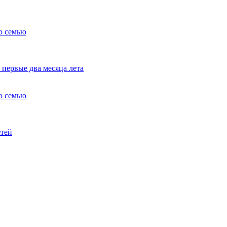
ю семью
 первые два месяца лета
ю семью
етей