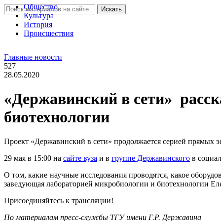
Общество
Искать
Культура
История
Проиcшествия
Главные новости
527
28.05.2020
«Державинский в сети» расск
биотехнологии
Проект «Державинский в сети» продолжается серией прямых эф
29 мая в 15:00 на
сайте вуза
и в
группе Державинского
в социал
О том, какие научные исследования проводятся, какое оборудо
заведующая лабораторией микробиологии и биотехнологии Ел
Присоединяйтесь к трансляции!
По материалам пресс-службы ТГУ имени Г.Р. Державина