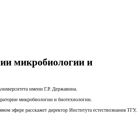
рии микробиологии и
университета имени Г.Р. Державина.
оратории микробиологии и биотехнологии.
рямом эфире расскажет директор Института естествознания ТГУ,