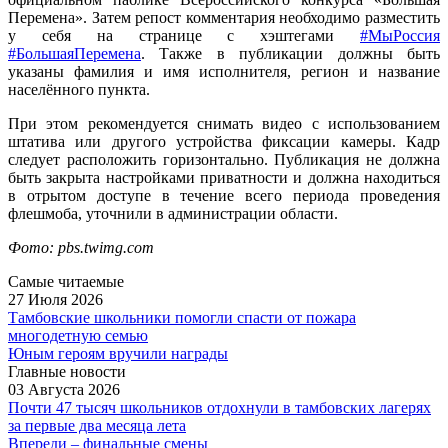
Перемена». Затем репост комментария необходимо разместить
у себя на странице с хэштегами
#МыРоссия
#БольшаяПеремена
. Также в публикации должны быть
указаны фамилия и имя исполнителя, регион и название
населённого пункта.
При этом рекомендуется снимать видео с использованием
штатива или другого устройства фиксации камеры. Кадр
следует расположить горизонтально. Публикация не должна
быть закрыта настройками приватности и должна находиться
в отрытом доступе в течение всего периода проведения
флешмоба, уточнили в администрации области.
Фото: pbs.twimg.com
Самые читаемые
27 Июля 2026
Тамбовские школьники помогли спасти от пожара
многодетную семью
Юным героям вручили награды
Главные новости
03 Августа 2026
Почти 47 тысяч школьников отдохнули в тамбовских лагерях
за первые два месяца лета
Впереди – финальные смены