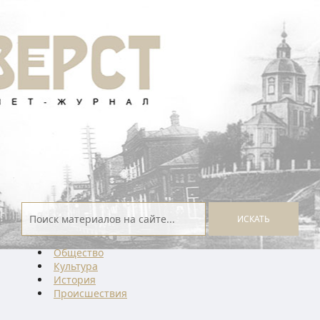
ИСКАТЬ
Общество
Культура
История
Проиcшествия