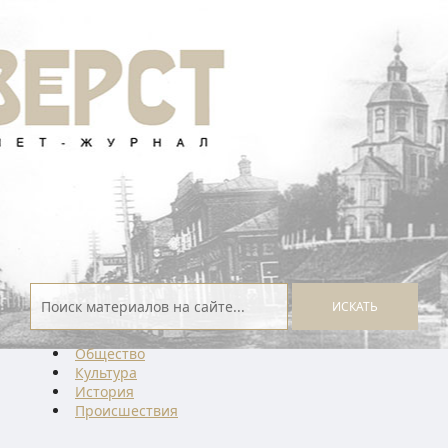
ИСКАТЬ
Общество
Культура
История
Проиcшествия