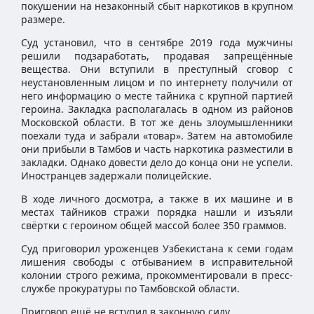
покушении на незаконный сбыт наркотиков в крупном
размере.
Суд установил, что в сентябре 2019 года мужчины
решили подзаработать, продавая запрещённые
вещества. Они вступили в преступный сговор с
неустановленным лицом и по интернету получили от
него информацию о месте тайника с крупной партией
героина. Закладка располагалась в одном из районов
Московской области. В тот же день злоумышленники
поехали туда и забрали «товар». Затем на автомобиле
они прибыли в Тамбов и часть наркотика разместили в
закладки. Однако довести дело до конца они не успели.
Иностранцев задержали полицейские.
В ходе личного досмотра, а также в их машине и в
местах тайников стражи порядка нашли и изъяли
свёртки с героином общей массой более 350 граммов.
Суд приговорил уроженцев Узбекистана к семи годам
лишения свободы с отбыванием в исправительной
колонии строго режима, прокомментировали в пресс-
службе прокуратуры по Тамбовской области.
Приговор ещё не вступил в законную силу.