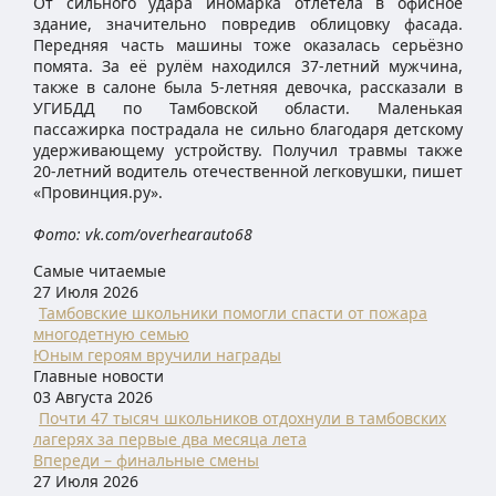
От сильного удара иномарка отлетела в офисное
здание, значительно повредив облицовку фасада.
Передняя часть машины тоже оказалась серьёзно
помята. За её рулём находился 37-летний мужчина,
также в салоне была 5-летняя девочка, рассказали в
УГИБДД по Тамбовской области. Маленькая
пассажирка пострадала не сильно благодаря детскому
удерживающему устройству. Получил травмы также
20-летний водитель отечественной легковушки, пишет
«Провинция.ру».
Фото: vk.com/overhearauto68
Самые читаемые
27 Июля 2026
Тамбовские школьники помогли спасти от пожара
многодетную семью
Юным героям вручили награды
Главные новости
03 Августа 2026
Почти 47 тысяч школьников отдохнули в тамбовских
лагерях за первые два месяца лета
Впереди – финальные смены
27 Июля 2026