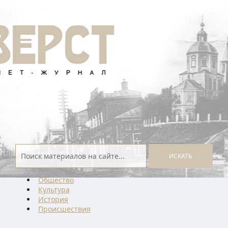
ИСКАТЬ
Общество
Культура
История
Проиcшествия