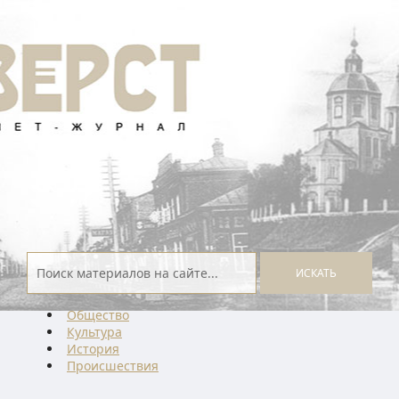
ИСКАТЬ
Общество
Культура
История
Проиcшествия