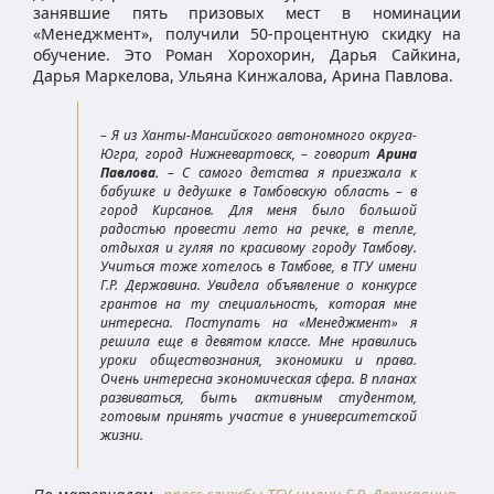
занявшие пять призовых мест в номинации
«Менеджмент», получили 50-процентную скидку на
обучение. Это Роман Хорохорин, Дарья Сайкина,
Дарья Маркелова, Ульяна Кинжалова, Арина Павлова.
– Я из Ханты-Мансийского автономного округа-
Югра, город Нижневартовск, – говорит
Арина
Павлова.
– С самого детства я приезжала к
бабушке и дедушке в Тамбовскую область – в
город Кирсанов. Для меня было большой
радостью провести лето на речке, в тепле,
отдыхая и гуляя по красивому городу Тамбову.
Учиться тоже хотелось в Тамбове, в ТГУ имени
Г.Р. Державина. Увидела объявление о конкурсе
грантов на ту специальность, которая мне
интересна. Поступать на «Менеджмент» я
решила еще в девятом классе. Мне нравились
уроки обществознания, экономики и права.
Очень интересна экономическая сфера. В планах
развиваться, быть активным студентом,
готовым принять участие в университетской
жизни.