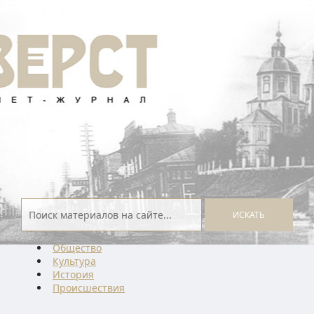
ИСКАТЬ
Общество
Культура
История
Проиcшествия