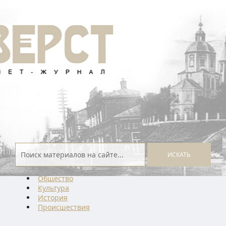
ИСКАТЬ
Общество
Культура
История
Проиcшествия