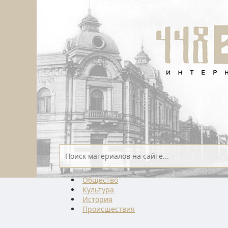
Общество
Культура
История
Проиcшествия