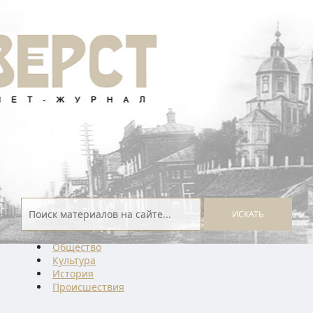
ИСКАТЬ
Общество
Культура
История
Проиcшествия