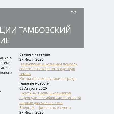
747
АЦИИ ТАМБОВСКИЙ
ИЕ
Самые читаемые
ание в
27 Июля 2026
стема.
Тамбовские школьники помогли
тацию.
спасти от пожара многодетную
нового
семью
Юным героям вручили награды
Главные новости
03 Августа 2026
е
Почти 47 тысяч школьников
отдохнули в тамбовских лагерях за
первые два месяца лета
Впереди – финальные смены
27 Июля 2026