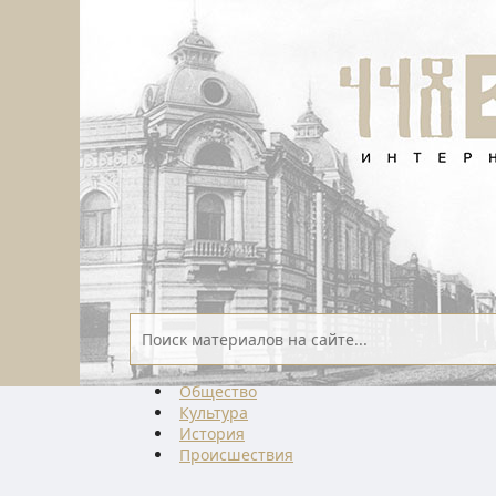
Общество
Культура
История
Проиcшествия