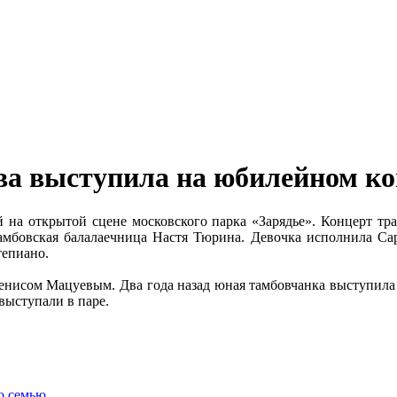
ва выступила на юбилейном ко
на открытой сцене московского парка «Зарядье». Концерт тр
тамбовская балалаечница Настя Тюрина. Девочка исполнила Cap
тепиано.
Денисом Мацуевым. Два года назад юная тамбовчанка выступила 
 выступали в паре.
ю семью