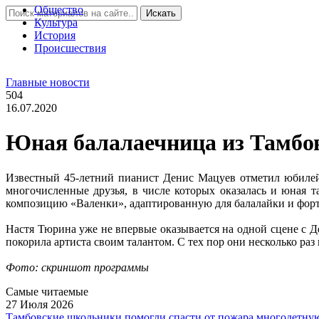
Общество
Искать
Культура
История
Проиcшествия
Главные новости
504
16.07.2020
Юная балалаечница из Тамбо
Известный 45-летний пианист Денис Мацуев отметил юбилей 
многочисленные друзья, в числе которых оказалась и юная 
композицию «Валенки», адаптированную для балалайки и фор
Настя Тюрина уже не впервые оказывается на одной сцене с 
покорила артиста своим талантом. С тех пор они несколько раз
Фото: скриншот программы
Самые читаемые
27 Июля 2026
Тамбовские школьники помогли спасти от пожара многодетну