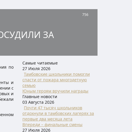
756
ОСУДИЛИ ЗА
Самые читаемые
ния по
27 Июля 2026
Тамбовские школьники помогли
спасти от пожара многодетную
енты и
семью
ении с
Юным героям вручили награды
овых и
Главные новости
бежали
03 Августа 2026
Почти 47 тысяч школьников
отдохнули в тамбовских лагерях за
венном
первые два месяца лета
Впереди – финальные смены
27 Июля 2026