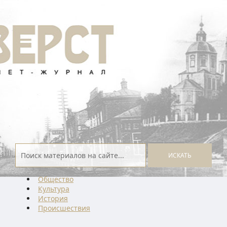
ИСКАТЬ
Общество
Культура
История
Проиcшествия