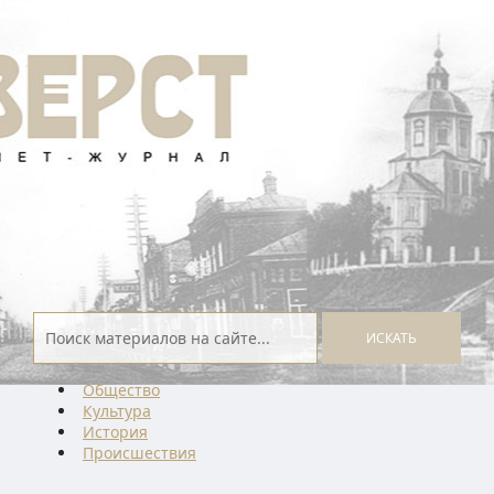
ИСКАТЬ
Общество
Культура
История
Проиcшествия