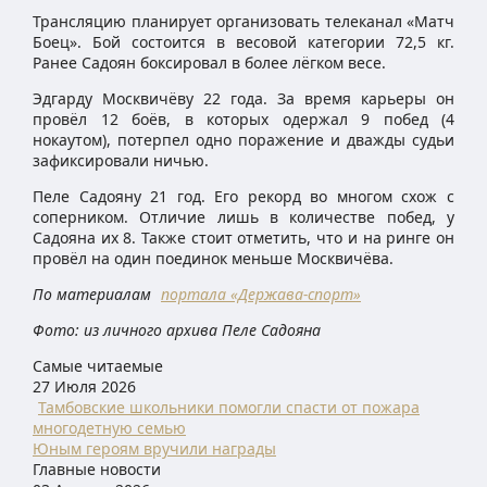
Трансляцию планирует организовать телеканал «Матч
Боец». Бой состоится в весовой категории 72,5 кг.
Ранее Садоян боксировал в более лёгком весе.
Эдгарду Москвичёву 22 года. За время карьеры он
провёл 12 боёв, в которых одержал 9 побед (4
нокаутом), потерпел одно поражение и дважды судьи
зафиксировали ничью.
Пеле Садояну 21 год. Его рекорд во многом схож с
соперником. Отличие лишь в количестве побед, у
Садояна их 8. Также стоит отметить, что и на ринге он
провёл на один поединок меньше Москвичёва.
По материалам
портала «Держава-спорт»
Фото: из личного архива Пеле Садояна
Самые читаемые
27 Июля 2026
Тамбовские школьники помогли спасти от пожара
многодетную семью
Юным героям вручили награды
Главные новости