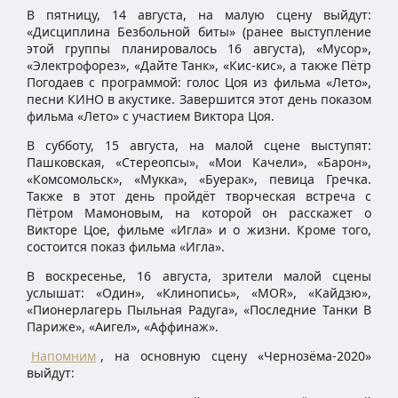
В пятницу, 14 августа, на малую сцену выйдут:
«Дисциплина Безбольной биты» (ранее выступление
этой группы планировалось 16 августа), «Мусор»,
«Электрофорез», «Дайте Танк», «Кис-кис», а также Пётр
Погодаев с программой: голос Цоя из фильма «Лето»,
песни КИНО в акустике. Завершится этот день показом
фильма «Лето» с участием Виктора Цоя.
В субботу, 15 августа, на малой сцене выступят:
Пашковская, «Стереопсы», «Мои Качели», «Барон»,
«Комсомольск», «Мукка», «Буерак», певица Гречка.
Также в этот день пройдёт творческая встреча с
Пётром Мамоновым, на которой он расскажет о
Викторе Цое, фильме «Игла» и о жизни. Кроме того,
состоится показ фильма «Игла».
В воскресенье, 16 августа, зрители малой сцены
услышат: «Один», «Клинопись», «MOR», «Кайдзю»,
«Пионерлагерь Пыльная Радуга», «Последние Танки В
Париже», «Аигел», «Аффинаж».
Напомним
, на основную сцену «Чернозёма-2020»
выйдут: