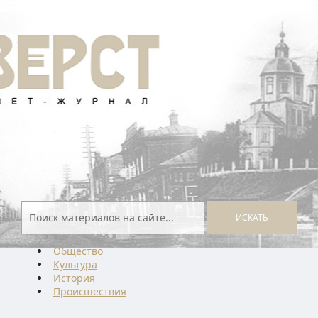
ИСКАТЬ
Общество
Культура
История
Проиcшествия