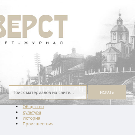
ИСКАТЬ
Общество
Культура
История
Проиcшествия