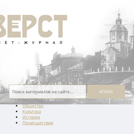
ИСКАТЬ
Общество
Культура
История
Проиcшествия