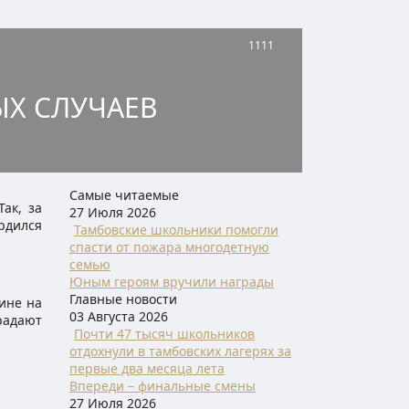
1111
ЫХ СЛУЧАЕВ
Самые читаемые
ак, за
27 Июля 2026
ердился
Тамбовские школьники помогли
спасти от пожара многодетную
семью
Юным героям вручили награды
Главные новости
тине на
03 Августа 2026
радают
Почти 47 тысяч школьников
отдохнули в тамбовских лагерях за
первые два месяца лета
Впереди – финальные смены
27 Июля 2026