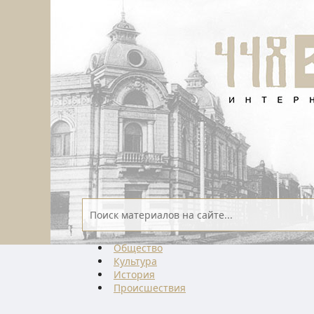
Общество
Культура
История
Проиcшествия