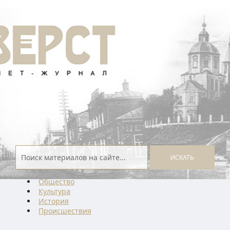
ИСКАТЬ
Общество
Культура
История
Проиcшествия