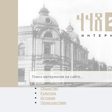
Общество
Культура
История
Проиcшествия