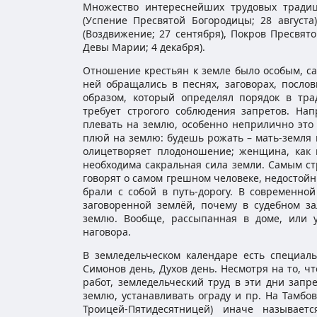
Множество интереснейших трудовых традиц
(Успение Пресвятой Богородицы; 28 августа
(Воздвижение; 27 сентября), Покров Пресвят
Девы Марии; 4 декабря).
Отношение крестьян к земле было особым, с
ней обращались в песнях, заговорах, послов
образом, который определял порядок в тра
требует строгого соблюдения запретов. На
плевать на землю, особенно неприлично это
плюй на землю: будешь рожать – мать-земля 
олицетворяет плодоношение; женщина, как и
необходима сакральная сила земли. Самым ст
говорят о самом грешном человеке, недостойн
брали с собой в путь-дорогу. В современно
заговоренной землёй, почему в судебном за
землю. Вообще, рассыпанная в доме, или у
наговора.
В земледельческом календаре есть специал
Симонов день, Духов день. Несмотря на то, ч
работ, земледельческий труд в эти дни запр
землю, устанавливать ограду и пр. На Тамбо
Троицей-Пятидесятницей) иначе называет