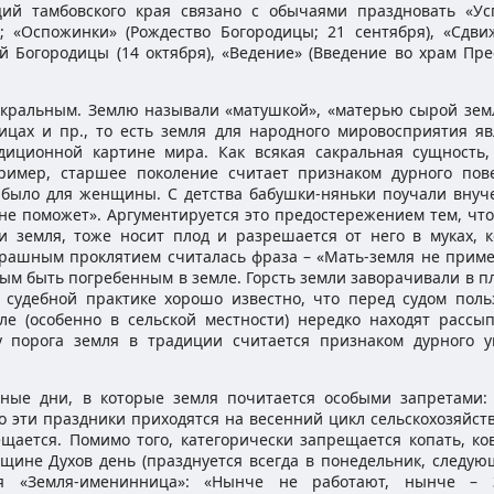
ий тамбовского края связано с обычаями праздновать «Ус
); «Оспожинки» (Рождество Богородицы; 21 сентября), «Сдви
ой Богородицы (14 октября), «Ведение» (Введение во храм Пре
акральным. Землю называли «матушкой», «матерью сырой земл
ицах и пр., то есть земля для народного мировосприятия яв
диционной картине мира. Как всякая сакральная сущность,
пример, старшее поколение считает признаком дурного пов
 было для женщины. С детства бабушки-няньки поучали внуче
не поможет». Аргументируется это предостережением тем, что
 земля, тоже носит плод и разрешается от него в муках, к
рашным проклятием считалась фраза – «Мать-земля не примет
ым быть погребенным в земле. Горсть земли заворачивали в п
й судебной практике хорошо известно, что перед судом поль
ле (особенно в сельской местности) нередко находят рассы
 порога земля в традиции считается признаком дурного у
ьные дни, в которые земля почитается особыми запретами: 
то эти праздники приходятся на весенний цикл сельскохозяйс
ещается. Помимо того, категорически запрещается копать, ко
вщине Духов день (празднуется всегда в понедельник, следую
ся «Земля-именинница»: «Нынче не работают, нынче – 