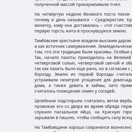
полученной массой прикармливали пчёл.
На четвёртую неделю Великого поста пекли
почему и день назывался – Средокрестие. Кр
монетку, кому она доставалась – «тот счастл
первую горсть жита в проснувшуюся землю.
Тамбовские крестьяне владели высоким даром 
а как источник самоуважения. Земледельчески
том, что эти традиции были красивы. Особые
Так, начало пахоты приходилось на Великий
четверговой солью, четверговой свечой и об
так как пахать было еще рано, но в согласии
борозду. Землю из первой борозды считал
устраивали нехитрое угощение для домочадц
дома, а также давать в займы, зато прив
считалось похищение семян у соседей.
Целебным подспорьем считались ветки вербы
провожая его со двора во время обряда перв
служило пасхальное яйцо, на Красную горк
зарывали в пашню, чтобы сообщить силу всхо
На Тамбовщине хорошо сохранился вознесенск