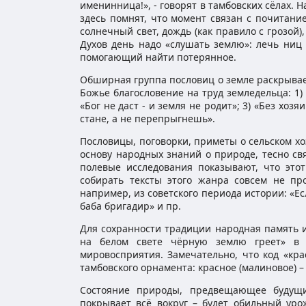
именинница!», - говорят в тамбовских сёлах. Н
здесь помнят, что момент связан с почитани
солнечный свет, дождь (как правило с грозой)
Духов день надо «слушать землю»: лечь ниц 
помогающий найти потерянное.
Обширная группа пословиц о земле раскрывает
Божье благословение на труд земледельца: 1) 
«Бог не даст - и земля не родит»; 3) «Без хозя
стане, а не перепрыгнешь».
Пословицы, поговорки, приметы о сельском хо
основу народных знаний о природе, тесно св
полевые исследования показывают, что этот
собирать тексты этого жанра совсем не пр
например, из советского периода истории: «Ес
баба бригадир» и пр.
Для сохранности традиции народная память и
на белом свете чёрную землю греет» в 
мировосприятия. Замечательно, что код «кра
тамбовского орнамента: красное (малиновое) –
Состояние природы, предвещающее будущи
покрывает всё вокруг – будет обильный ур