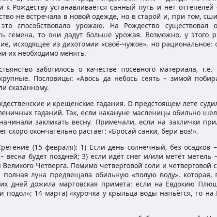
ли к Рождеству устанавливается санный путь и нет оттепелей 
тво не встречала в новой одежде, но в старой и, при том, сш
, это способствовало урожаю. На Рождество существовал 
ть семена, то они дадут больше урожая. Возможно, у этого р
ие, исходящее из дихотомии «своё-чужое», но рациональное: 
ни их необходимо менять.
тьянство заботилось о качестве посевного материала, т.е. 
рупные. Пословицы: «Авось да небось сеять – зимой побира
ли сказанному.
дественские и крещенские гадания. О предстоящем лете судил
леничных гаданий. Так, если накануне масленицы обильно шел
начинали закликать весну. Примечали, если на заклички при
ег скоро окончательно растает: «Бросай санки, бери воз!».
етение (15 февраля): 1) Если день солнечный, без осадков –
 – весна будет поздней; 3) если идёт снег и/или метёт метель 
 Великого Четверга. Помимо четверговой соли и четверговой с
: полная луна предвещала обильную «полую воду», которая, 
их дней дожила мартовская примета: если на Евдокию Плющ
и подол»; 14 марта) «курочка у крыльца воды напьётся, то на