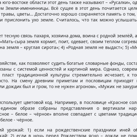
а юго-востоке области этот день также называют – «Русалки», о
ем Земли-именинницы. Всё сущее в этот день почитается цел
, травы, цветы… Достаточно хорошо сохраняется память о том,
и прислонить ухо земле. Считалось, что так можно услышать 
 тесную связь пахаря, хозяина дома, воина с родной землёй, 
«Мать-сыра земля кормит, поит, одевает, своим теплом согрева
ина земля – круглая сирота»; 4) «Родная земля не выдаст»; 5) «
зяйстве, как позволяют судить богатые словарные фонды, сос
язаны с системой ценностей и картиной мира. Однако, совре
 пласт традиционной культуры стремительно исчезает, к то
осто. На смену древним приметам и пословицам приходят 
ли дождик был и гром, то не нужен агроном», «Мужик не закури
спользует цветовой код. Например, в пословице «Красное со
едином образе собраны представления о вертикали нар
сное – белое – чёрное» вполне совпадает с цветами традици
 белое - чёрное.
й урожай: 1) если на рождественские праздники иней о
ожай; 2) если в ночь перед Рождеством ясно – дожди не по