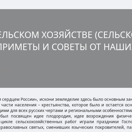
СЕЛЬСКОМ ХОЗЯЙСТВЕ (СЕЛЬ
ПРИМЕТЫ И СОВЕТЫ ОТ НАШИ
Житин
сердцем России», искони земледелие здесь было основным за
асти населения – крестьянства, которое было и остается ос
бщими для всех русских чертами и региональными особенностям
 был посвящен идее плодородия, идее возрождения физиче
икле сельскохозяйственных работ играли праздники Госпо
равославных святых, сменивших языческих покровителей, па