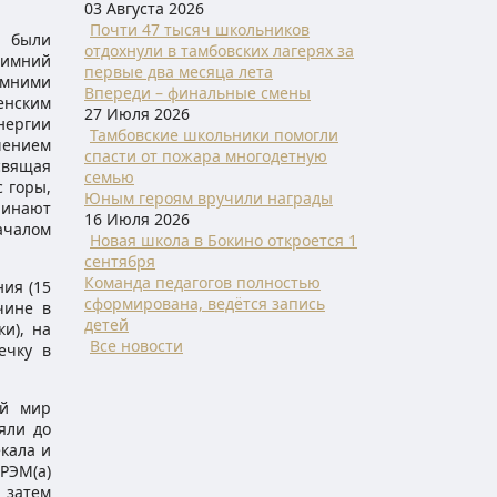
03 Августа 2026
Почти 47 тысяч школьников
ы были
отдохнули в тамбовских лагерях за
зимний
первые два месяца лета
имними
Впереди – финальные смены
щенским
27 Июля 2026
нергии
Тамбовские школьники помогли
ршением
спасти от пожара многодетную
свящая
семью
 горы,
Юным героям вручили награды
чинают
16 Июля 2026
ачалом
Новая школа в Бокино откроется 1
сентября
Команда педагогов полностью
ния (15
сформирована, ведётся запись
чине в
детей
и), на
Все новости
ечку в
ий мир
яли до
кала и
РЭМ(а)
 затем