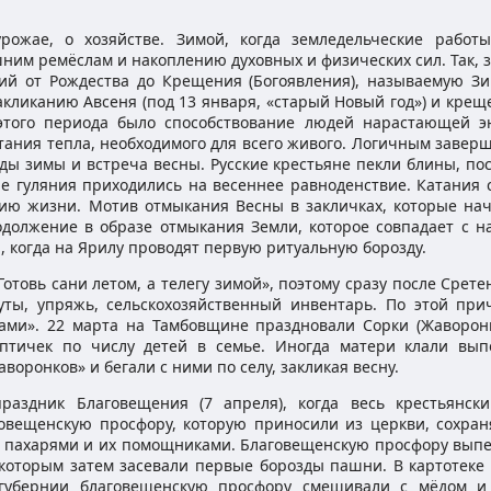
рожае, о хозяйстве. Зимой, когда земледельческие работ
ним ремёслам и накоплению духовных и физических сил. Так, 
ий от Рождества до Крещения (Богоявления), называемую З
закликанию Авсеня (под 13 января, «старый Новый год») и кре
этого периода было способствование людей нарастающей э
стания тепла, необходимого для всего живого. Логичным заве
ды зимы и встреча весны. Русские крестьяне пекли блины, по
е гуляния приходились на весеннее равноденствие. Катания с
нию жизни. Мотив отмыкания Весны в закличках, которые на
одолжение в образе отмыкания Земли, которое совпадает с н
 когда на Ярилу проводят первую ритуальную борозду.
товь сани летом, а телегу зимой», поэтому сразу после Срете
уты, упряжь, сельскохозяйственный инвентарь. По этой при
ами». 22 марта на Тамбовщине праздновали Сорки (Жаворонк
птичек по числу детей в семье. Иногда матери клали вып
аворонков» и бегали с ними по селу, закликая весну.
раздник Благовещения (7 апреля), когда весь крестьянск
говещенскую просфору, которую приносили из церкви, сохран
ду пахарями и их помощниками. Благовещенскую просфору выпе
 которым затем засевали первые борозды пашни. В картотеке 
й губернии благовещенскую просфору смешивали с мёдом и