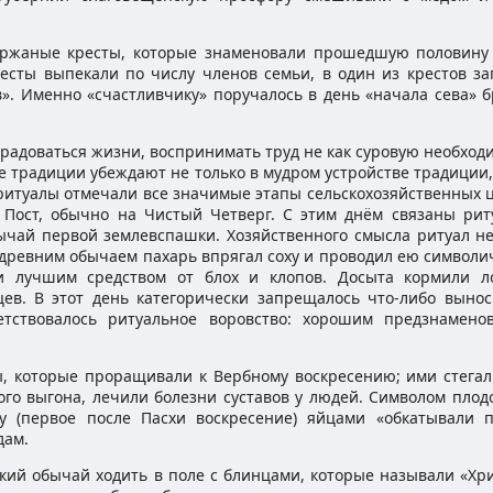
 ржаные кресты, которые знаменовали прошедшую половину 
есты выпекали по числу членов семьи, в один из крестов за
ив». Именно «счастливчику» поручалось в день «начала сева» 
радоваться жизни, воспринимать труд не как суровую необход
е традиции убеждают не только в мудром устройстве традиции,
 ритуалы отмечали все значимые этапы сельскохозяйственных ц
 Пост, обычно на Чистый Четверг. С этим днём связаны рит
ычай первой землевспашки. Хозяйственного смысла ритуал не
 с древним обычаем пахарь впрягал соху и проводил ею символ
и лучшим средством от блох и клопов. Досыта кормили л
ев. В этот день категорически запрещалось что-либо вынос
етствовалось ритуальное воровство: хорошим предзнамено
, которые проращивали к Вербному воскресению; ими стегали
ого выгона, лечили болезни суставов у людей. Символом плод
у (первое после Пасхи воскресение) яйцами «обкатывали п
дам.
ий обычай ходить в поле с блинцами, которые называли «Хри