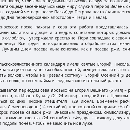
лака вверх, чтобы хлеб поднимался высоко, следуя за вознося
ветающему весеннему Божьему миру служил период Зелёных с
цы, седьмой четверг после Пасхи) до Петрова поста (начинаетс
. до Дня первоверховных апостолов – Петра и Павла).
нокосов: после пахоты и сева эта работа представлялась
ужили молитвы о дожде и о вёдре, сочетание которых должн
в оглоблю», - утверждали крестьяне. Пора совпадала с севом
опницу». Все труды по выращиванию и обработке этих техни
. Лучшим днем посева льна-конопли, как и посева ржи, счи
льскохозяйственного календаря имели святые Егорий, Никола,
инался цикл пастушеских обязанностей, осуществлялся выгон с
ть волков», чтобы не «резали скотину». Егорий Осенний (9 д
сь на волю, по всем наймам следовал окончательный расчет.
сывается периодом сева яровых: на Егория Вешнего (6 мая) – 
 посев, на Ивана Купалу (21-24 июня) – поздний сев. Целиком
ться ко дню Тихона Утешителя (29 июня). Временем расч
ся Семеонов день (14 сентября), про который говорили: «На 
ий срок посева озимой ржи. Знаковым праздником, символизи
- «замочи хвосты» (24 сентября). «Федора – всякому делу ам
и подолы понёв, чтобы не замочить их в луже.