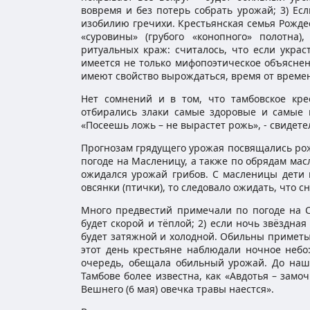
вовремя и без потерь собрать урожай; 3) Ес
изобилию гречихи. Крестьянская семья Рождес
«суровины» (грубого «конопного» полотна)
ритуальных краж: считалось, что если украс
имеется не только мифопоэтическое объяснен
имеют свойство вырождаться, время от време
Нет сомнений и в том, что тамбовское крес
отбирались злаки самые здоровые и самые к
«Посеешь ложь – не вырастет рожь», - свидете
Прогнозам грядущего урожая посвящались рож
погоде на Масленицу, а также по обрядам мас
ожидался урожай грибов. С масленицы дети 
овсянки (птички), то следовало ожидать, что сн
Много предвестий примечали по погоде на Ср
будет скорой и тёплой; 2) если ночь звёздная
будет затяжной и холодной. Обильны приметы
этот день крестьяне наблюдали ночное небо
очередь, обещала обильный урожай. До наш
Тамбове более известна, как «Авдотья – замоч
Вешнего (6 мая) овечка травы наестся».