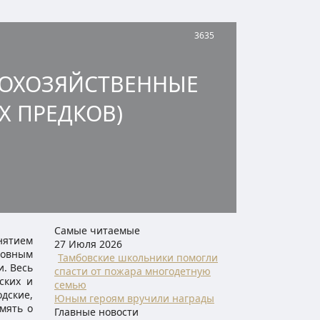
3635
СКОХОЗЯЙСТВЕННЫЕ
Х ПРЕДКОВ)
Самые читаемые
нятием
27 Июля 2026
новным
Тамбовские школьники помогли
и. Весь
спасти от пожара многодетную
ских и
семью
дские,
Юным героям вручили награды
мять о
Главные новости