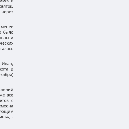
щимся в
вяток,
я через
 менее
о было
 льны и
ческих
талась
 Иван,
кота. В
екабря)
ранний
 же все
етов с
Семеона
рующим
инь», -