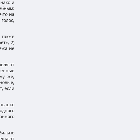
днако и
ебным:
 что на
голос,
а также
ет», 2)
Межа не
тавляют
менные
му же,
новые,
т, если
лнышко
одного
онного
бильно
мешают