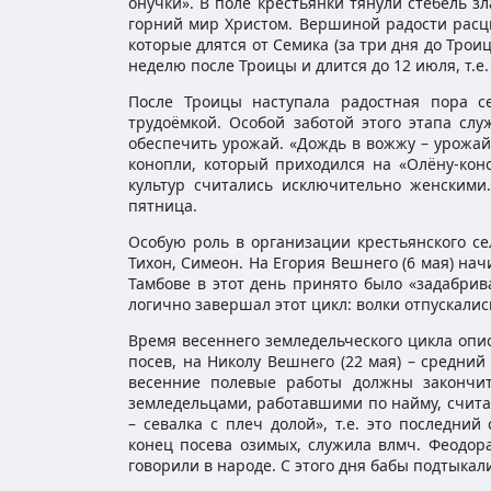
онучки». В поле крестьянки тянули стебель з
горний мир Христом. Вершиной радости расц
которые длятся от Семика (за три дня до Трои
неделю после Троицы и длится до 12 июля, т.е
После Троицы наступала радостная пора се
трудоёмкой. Особой заботой этого этапа сл
обеспечить урожай. «Дождь в вожжу – урожай 
конопли, который приходился на «Олёну-кон
культур считались исключительно женскими
пятница.
Особую роль в организации крестьянского се
Тихон, Симеон. На Егория Вешнего (6 мая) нач
Тамбове в этот день принято было «задабрива
логично завершал этот цикл: волки отпускали
Время весеннего земледельческого цикла опи
посев, на Николу Вешнего (22 мая) – средний
весенние полевые работы должны закончи
земледельцами, работавшими по найму, считал
– севалка с плеч долой», т.е. это последн
конец посева озимых, служила влмч. Феодора 
говорили в народе. С этого дня бабы подтыкал