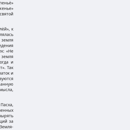
пеньё»
женье»
святой
ёй», к
лялась
 земля
едения
к: «Не
 земля
огда и
». Так
латок и
зуются
панную
мысла,
Пасха,
твенных
вырять
щий за
Земля-