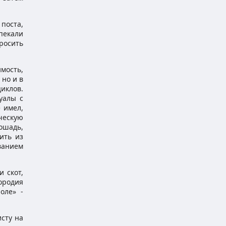
поста,
пекали
бросить
имость,
 но и в
иклов.
уалы с
 имел,
ическую
ошадь,
ить из
ванием
 скот,
ородия
оле» -
сту на