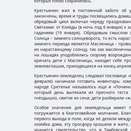
которых плохо сохранилась.
Крестьянин жил в постоянной заботе об у
закончены, время и труды посвящались домаш
обрядовый цикл включал череду празднован
Святками: от Коляды (в ночь под 6 января) к 
гаданиям (19 января). Обрядовым смыслом 
Солнца – зимнего солнцеворота, то есть нара
зимнего периода является Масленица – прово
их нарастающему солнцу, так как масленичны
на лошадях уподоблялись скорому возрожде
кричать дети с Масленицы, находит себе пр
землевспашки, приходящееся на конец апреля,
Крестьянин-земледелец следовал пословице «Го
февраля) начинали готовить инвентарь: хом
народе Сретенье называлось еще и «Починк
который день выпекали из пресного теста 
гнёздышко, свитое из сена; дети разбирали «ж
Особое значение для земледельца имеет п
погружается в благоговейное молчание. Бла
первого выхода в поле, когда её делили меж
хозяйка дома, эту просфору крошили в жито,
хранится свидетельство, что в Тамбовско