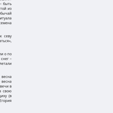
– быть
итой из
обычай
итуала
семена
к севу
ться»,
и о по
 снег –
летали
 весна
– весна
вечи в
в свою
иху (в
 Егория