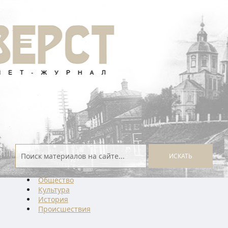
ИСКАТЬ
Общество
Культура
История
Проиcшествия