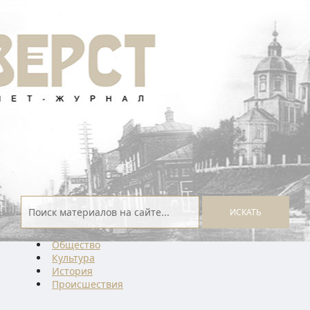
ИСКАТЬ
Общество
Культура
История
Проиcшествия