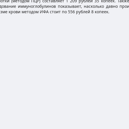
отки (методом ПЦР) составляет 1 209 рублей 35 копеек. Такж
едование иммуноглобулинов показывает, насколько давно про
зме крови методом ИФА стоит по 556 рублей 8 копеек.