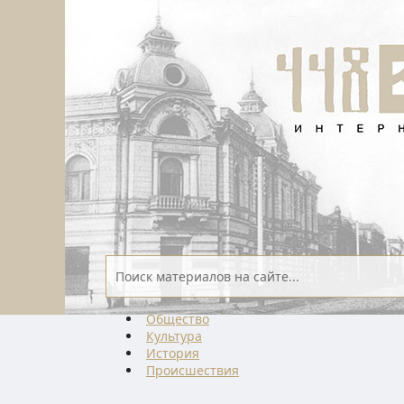
Общество
Культура
История
Проиcшествия