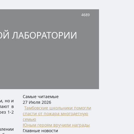
4689
КОЙ ЛАБОРАТОРИИ
Самые читаемые
м, но и
27 Июля 2026
лают в
Тамбовские школьники помогли
рез 1-2
спасти от пожара многодетную
семью
Юным героям вручили награды
влении
Главные новости